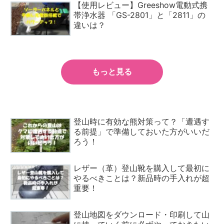
【使用レビュー】Greeshow電動式携
帯浄水器 「GS-2801」と「2811」の
違いは？
もっと見る
登山時に有効な熊対策って？「遭遇す
る前提」で準備しておいた方がいいだ
ろう！
レザー（革）登山靴を購入して最初に
やるべきことは？新品時の手入れが超
重要！
登山地図をダウンロード・印刷して山