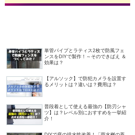
単管パイプとラティス2枚で防風フェ
ンスをDIYで製作！～そのできばえ ＆
効果は？
【アルソック】で防犯カメラを設置す
るメリットは？違いは？費用は？
普段着として使える最強の【防刃シャ
ツ】は？レベル別におすすめを一挙紹
介！
DIYで庭の排水性改善！「雨水桝の蓋