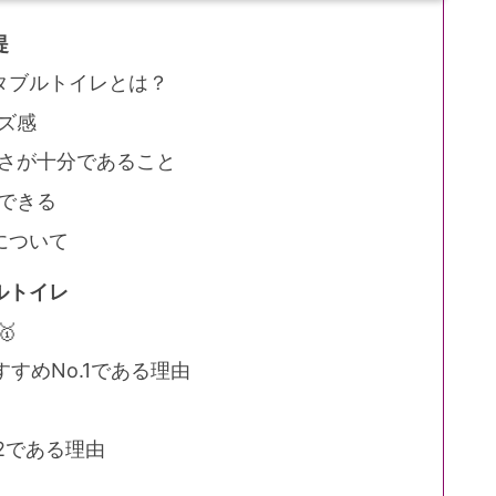
提
タブルトイレとは？
ズ感
さが十分であること
できる
について
ルトイレ
🥇
おすすめNo.1である理由
.2である理由