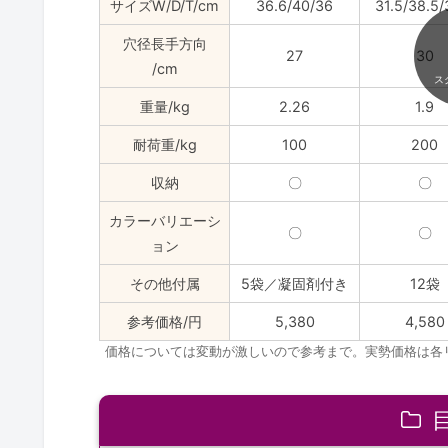
サイズW/D/T/cm
36.6/40/36
31.5/38.5/
穴径長手方向
27
30
/cm
ス
重量/kg
2.26
1.9
耐荷重/kg
100
200
収納
〇
〇
カラーバリエーシ
〇
〇
ョン
その他付属
5袋／凝固剤付き
12袋
参考価格/円
5,380
4,580
価格については変動が激しいので参考まで。実勢価格は各