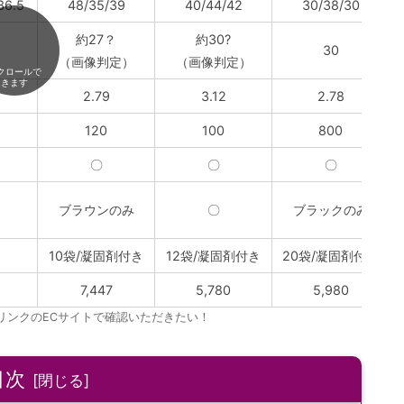
36.5
48/35/39
40/44/42
30/38/30
約27？
約30?
30
（画像判定）
（画像判定）
クロールで
きます
2.79
3.12
2.78
120
100
800
〇
〇
〇
ブラウンのみ
〇
ブラックのみ
10袋/凝固剤付き
12袋/凝固剤付き
20袋/凝固剤付き
7,447
5,780
5,980
リンクのECサイトで確認いただきたい！
目次