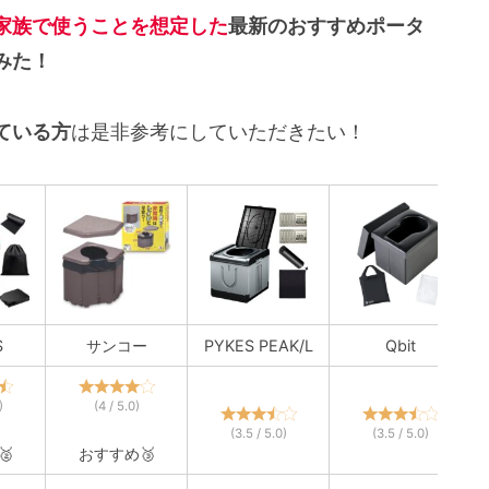
家族で使うことを想定した
最新のおすすめポータ
みた！
ている方
は是非参考にしていただきたい！
S
サンコー
PYKES PEAK/L
Qbit
)
(4 / 5.0)
(3.5 / 5.0)
(3.5 / 5.0)

おすすめ🥉