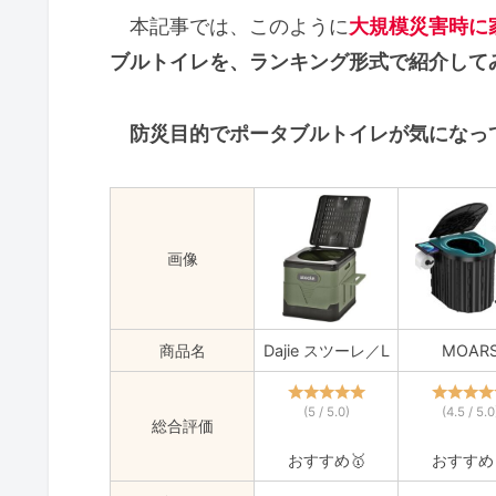
本記事では、このように
大規模災害時に
ブルトイレを、ランキング形式で紹介して
防災目的でポータブルトイレが気になっ
画像
商品名
Dajie スツーレ／L
MOAR
(5 / 5.0)
(4.5 / 5.0
総合評価
おすすめ🥇
おすすめ