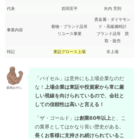
代表
岩田匡平
矢内 芳則
貴金属・ダイヤモン
着物・ブランド品等
ド・高級腕時計
事業内容
リユース事業
ブランド品等 買
取・販売
特記
東証グロース上場
非上場
「バイセル」は意外にも上場企業なのだ
な！
上場企業は東証や投資家から常に厳
筋肉おやじ
しい視線を向けられているので、会社と
しての信頼性は高いと言える！
「ザ・ゴールド」は
創業60年以上
と、こ
の業界としてはかなり長い歴史がある。
長くお客様に支持され続けられているこ