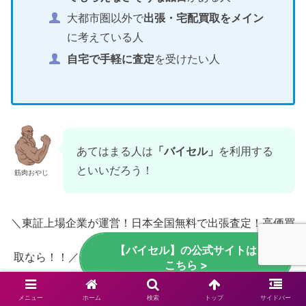
大都市圏以外で
出張・宅配買取をメイン
に考えている人
自宅で手軽に査定
を受けたい人
あてはまる人は
「バイセル」
を利用する
といいだろう！
筋肉おやじ
＼東証上場企業が運営！日本全国無料で出張査定！高価買
【バイセル】の公式サイトは
取なら！！／
こちら >
メニュー
ホーム
検索
トップ
サイドバー