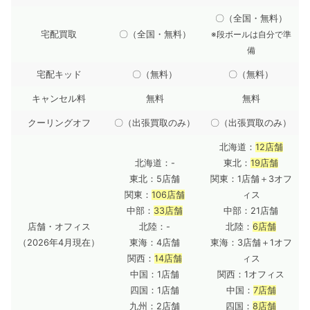
〇（全国・無料）
宅配買取
〇（全国・無料）
※段ボールは自分で準
備
宅配キッド
〇（無料）
〇（無料）
キャンセル料
無料
無料
クーリングオフ
〇（出張買取のみ）
〇（出張買取のみ）
北海道：
12店舗
北海道：-
東北：
19店舗
東北：5店舗
関東：1店舗＋3オフ
関東：
106店舗
ィス
中部：
33店舗
中部：21店舗
店舗・オフィス
北陸：-
北陸：
6店舗
（2026年4月現在）
東海：4店舗
東海：3店舗＋1オフ
関西：
14店舗
ィス
中国：1店舗
関西：1オフィス
四国：1店舗
中国：
7店舗
九州：2店舗
四国：
8店舗