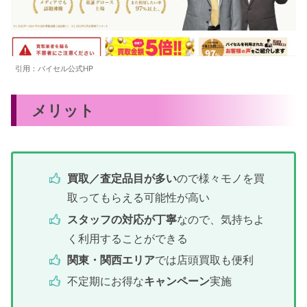
引用：バイセル公式HP
メリット
買取／査定品目が多い
ので様々モノを買
取ってもらえる可能性が高い
スタッフの対応が丁寧
なので、気持ちよ
く利用することができる
関東・関西エリア
では店頭買取も便利
不定期にお得な
キャンペーン
実施